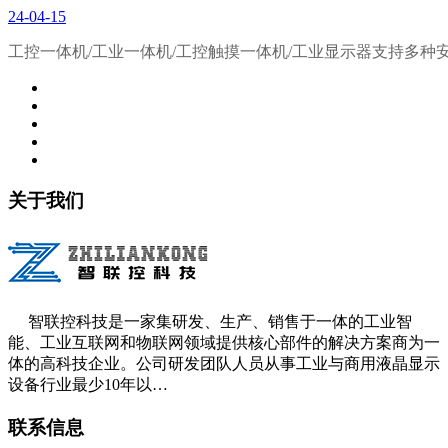
24-04-15
工控一体机/工业一体机/工控触摸一体机/工业显示器支持多
关于我们
智联控科技是一家集研发、生产、销售于一体的工业智
能、工业互联网和物联网领域提供核心部件的解决方案商为一
体的高科技企业。公司研发团队人员从事工业与商用液晶显示
设备行业最少10年以…
联系信息