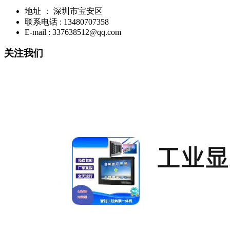
地址 ： 深圳市宝安区
联系电话 : 13480707358
E-mail : 337638512@qq.com
关注我们